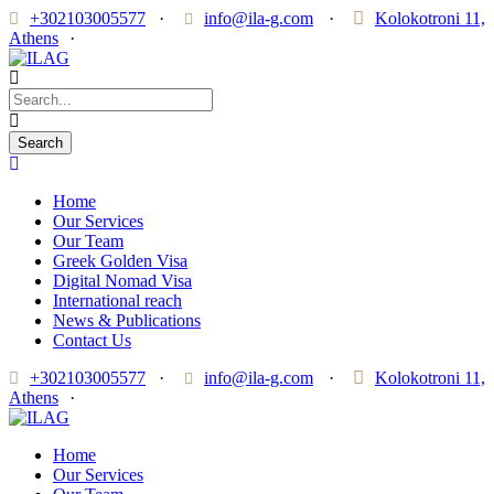
+302103005577
·
info@ila-g.com
·
Kolokotroni 11,
Athens
·
Home
Our Services
Our Team
Greek Golden Visa
Digital Nomad Visa
International reach
News & Publications
Contact Us
+302103005577
·
info@ila-g.com
·
Kolokotroni 11,
Athens
·
Home
Our Services