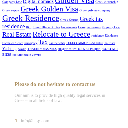
Golden Visa
Digital nomads
Company Law
Greek citizenship
Greek Golden Visa
Greek expats
Greek private company
Greek Residence
Greek tax
Greek Startup
residence
IKE
Immobilier en Grèce
Investments
Lease
Pensioners
Property Law
Relocate to Greece
Real Estate
residence
Résidence
Tax
fiscale en Grèce
surrogacy
Tax benefits
TELECOMMUNICATIONS
Tourism
золотая
Yachting
ΑΔΑΕ
ΤΗΛΕΠΙΚΟΙΝΩΝΙΕΣ
НЕДВИЖИМОСТЬ В ГРЕЦИИ
виза
юридические услуги
Please do not hesitate to contact us
Our aim is to provide high quality legal services in
Greece in all fields of law.
Tel : +302103005577
info@ila-g.com