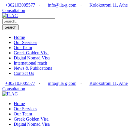
+302103005577
·
info@ila-g.com
·
Kolokotroni 11, Athe
Consultation
Home
Our Services
Our Team
Greek Golden Visa
Digital Nomad Visa
International reach
News & Publications
Contact Us
+302103005577
·
info@ila-g.com
·
Kolokotroni 11, Athe
Consultation
Home
Our Services
Our Team
Greek Golden Visa
Digital Nomad Visa